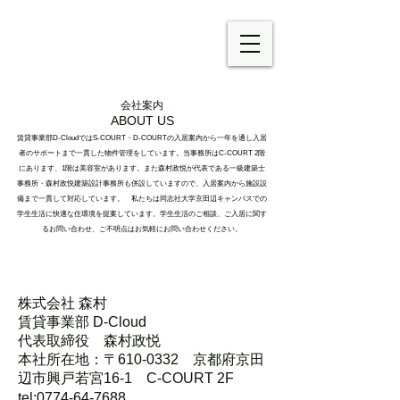
S-COURT ＆ D-COURT
by D-Cloud MORIMURA Co.ltd
会社案内
ABOUT US
賃貸事業部D-CloudではS-COURT・D-COURTの入居案内から一年を通し入居
者のサポートまで一貫した物件管理をしています。当事務所はC-COURT 2階
にあります、1階は美容室があります。また森村政悦が代表である一級建築士
事務所・森村政悦建築設計事務所も併設していますので、入居案内から施設設
備まで一貫して対応しています。
私たちは同志社大学京田辺キャンパスでの
学生生活に快適な住環境を提案しています。学生生活のご相談、ご入居に関す
るお問い合わせ、ご不明点はお気軽にお問い合わせください。
株式会社 森村​
賃貸事業部 D-Cloud
代表取締役 森村政悦
本社所在地：〒610-0332 京都府京田
辺市興戸若宮16-1 C-COURT 2F
tel:
0774-64-7688