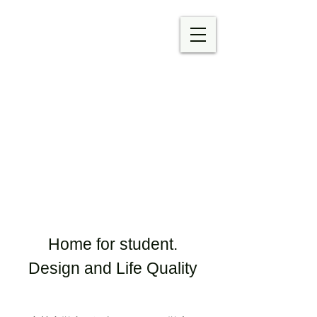
S-COURT ＆ D-COURT
by D-Cloud MORIMURA Co.ltd
Home for student.
Design and Life Quality