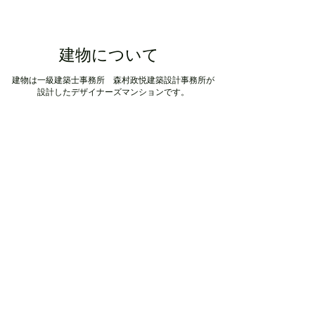
建物について
建物は一級建築士事務所 森村政悦建築設計事務所が
設計したデザイナーズマンションです。
■ 企画運営：株式会社 森村
賃貸事業部D-Cloud
​■ 建築デザイン ：一級建築士事務所
森村政悦建築設計事務所
■ 建設施工
S-COURT 公成建設 株式会社
D-COURT 株式会社 国定工務店
​■ 家具備品 IKEA
■ 建築物受賞歴
1995年「Ｄ－ＣＯＵＲＴ」 渡辺節賞
2003年「Ｓ－ＣＯＵＲＴ」グットデザイン賞
2001年「Ｓ－ＣＯＵＲＴ」 大阪府知事賞